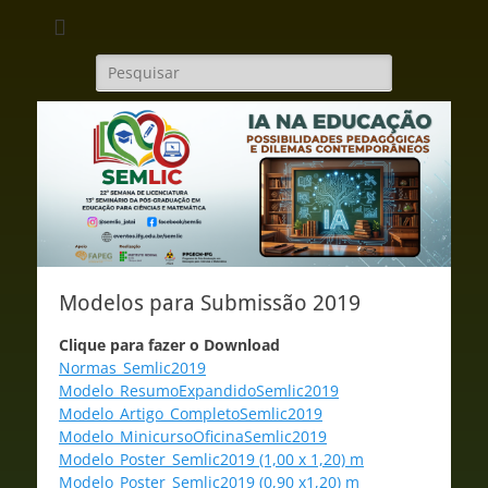
Semlic - IFG
Campus Jataí
Pesquisar
por:
Modelos para Submissão 2019
Clique para fazer o Download
Normas_Semlic2019
Modelo_ResumoExpandidoSemlic2019
Modelo_Artigo_CompletoSemlic2019
Modelo_MinicursoOficinaSemlic2019
Modelo_Poster_Semlic2019 (1,00 x 1,20) m
Modelo_Poster_Semlic2019 (0,90 x1,20) m