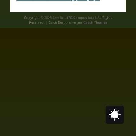
Copyright © 2026
Semlic – IFG Campus Jataí
. All Rights
Reserved. | Catch Responsive por
Catch Themes