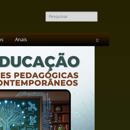
Pesquisar
por:
os
Anais
Pesquisar