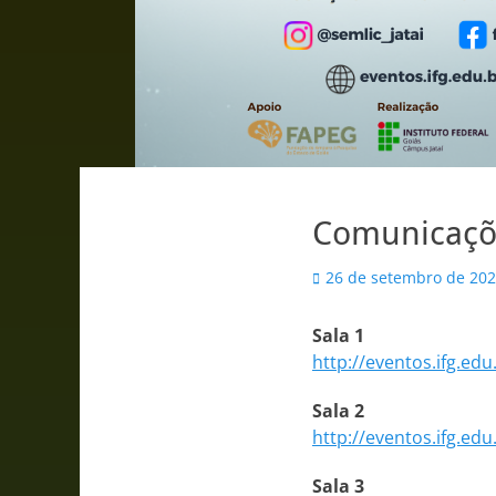
Comunicaçõ
Posted
26 de setembro de 20
on
Sala 1
http://eventos.ifg.ed
Sala 2
http://eventos.ifg.ed
Sala 3