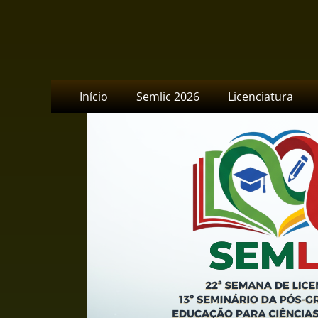
Semlic - IFG Camp
Menu
Pular
Início
Semlic 2026
Licenciatura
para
principal
o
conteúdo