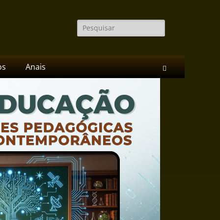
Pesquisar
por:
os
Anais
Pesquisar