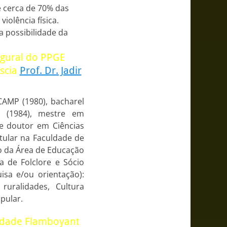
e cerca de 70% das
iolência física.
a possibilidade da
ugural do PPGE
scia
Prof. Dr. Jadir
CAMP (1980), bacharel
P (1984), mestre em
 e doutor em Ciências
tular na Faculdade de
o da Área de Educação
 de Folclore e Sócio
isa e/ou orientação):
ruralidades, Cultura
pular.
nidade Flamboyant