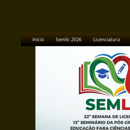
Semlic - IFG Camp
Menu
Pular
Início
Semlic 2026
Licenciatura
para
principal
o
conteúdo