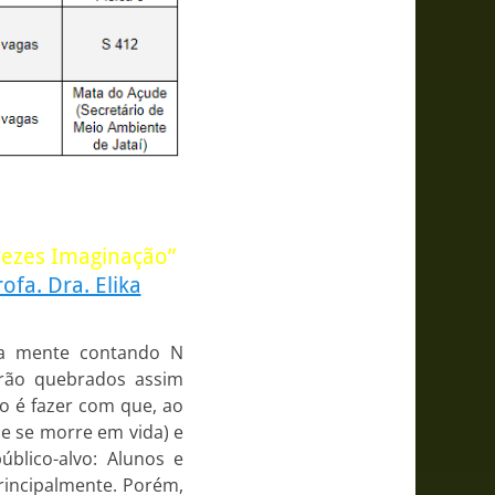
 vezes Imaginação”
ofa. Dra. Elika
ssa mente contando N
erão quebrados assim
vo é fazer com que, ao
ue se morre em vida) e
úblico-alvo: Alunos e
rincipalmente. Porém,