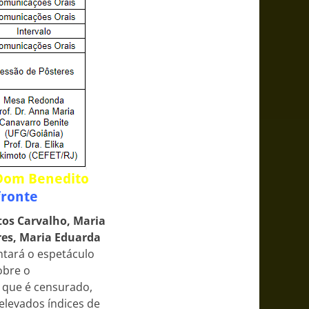
 Dom Benedito
fronte
ntos Carvalho, Maria
res, Maria Eduarda
ntará o espetáculo
obre o
 que é censurado,
elevados índices de