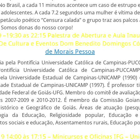
. No Brasil, a cada 11 minutos acontece um caso de estrupo 
 adolescentes. A cada 7.2 segundos uma mulher é vítima de v
petáculo poético “Censura calada” o grupo traz aos palcos 
o: Somos donas do nosso corpo!
9 –19:30 as 22:15 Palestra de Abertura e Aula Ina
 De Cultura e Eventos Dom Benedito Domingos Có
de Morais Pessoa
fia pela Pontifícia Universidade Católica de Campinas-PUC
ontifícia Universidade Católica de Campinas-PUCCAM
pela Universidade Estadual de Campinas-UNICAMP (1990)
idade Estadual de Campinas-UNICAMP (1997). É professor ti
dade Federal de Goiás-UFG. Membro do comitê de avaliaçã
os 2007-2009 e 2010-2012. É membro da Comissão Goiana
 Histórico e Geográfico de Goiás. Áreas de atuação (pesqu
logia da Educação, Religiosidade popular, Educação e 
s sociais e educação, Assentamentos rurais, Educação po
9 14:00 às 17:15 – Minicursos e Oficinas IFG – U