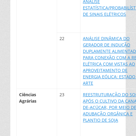
ANÁLISE
ESTATÍSTICA/PROBABILÍST
DE SINAIS ELÉTRICOS
22
ANÁLISE DINÂMICA DO
GERADOR DE INDUÇÃO
DUPLAMENTE ALIMENTA
PARA CONEXÃO COM A R
ELÉTRICA COM VISTAS AO
APROVEITAMENTO DE
ENERGIA EÓLICA: ESTADO
ARTE
Ciências
23
REESTRUTURAÇÃO DO SO
Agrárias
APÓS O CULTIVO DA CANA
DE-AÇÚCAR, POR MEIO D
ADUBAÇÃO ORGÂNICA E
PLANTIO DE SOJA