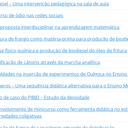
esel – Uma intervenção pedagógica na sala de aula
rso de ódio nas redes sociais
proposta interdisciplinar na aprendizagem matemática
ura de frango como matéria-prima para produção de biodi
se físico-química e produção de biodiesel do óleo de fritura
ificação de cátions através da marcha analítica
uldades na inserção de experimentos de Química no Ensino 
eros – Uma sequência didática alternativa para o Ensino M
o de caso do PIBID – Estudo da densidade
nvolvimento de minicurso como ferramenta didática no es
iedades coligativas
ção de banco de capacitores em rede de distribuição