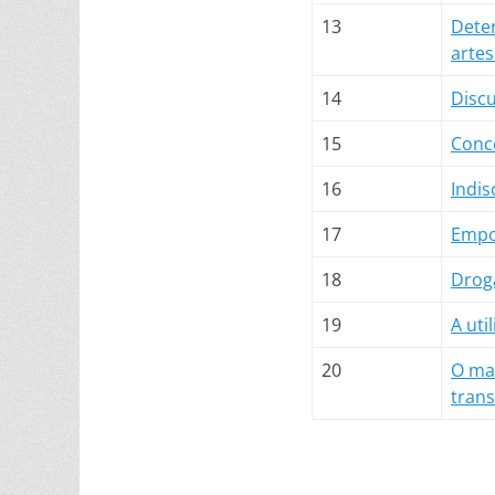
13
Dete
artes
14
Discu
15
Conce
16
Indis
17
Empo
18
Droga
19
A uti
20
O ma
trans