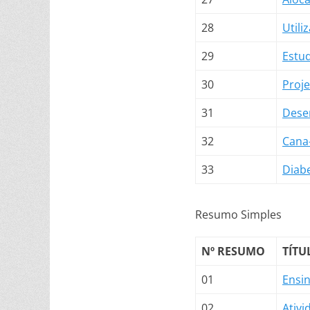
28
Utili
29
Estu
30
Proj
31
Dese
32
Cana
33
Diabe
Resumo Simples
Nº RESUMO
TÍTU
01
Ensin
02
Ativ