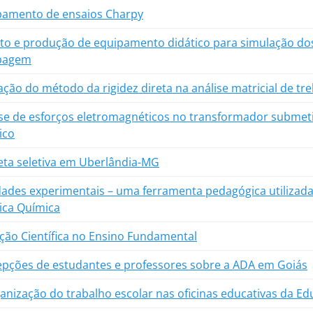
pamento de ensaios Charpy
to e produção de equipamento didático para simulação dos
bagem
ação do método da rigidez direta na análise matricial de tre
se de esforços eletromagnéticos no transformador submeti
sico
eta seletiva em Uberlândia-MG
dades experimentais – uma ferramenta pedagógica utilizada
ica Química
ação Científica no Ensino Fundamental
epções de estudantes e professores sobre a ADA em Goiás
anização do trabalho escolar nas oficinas educativas da Ed