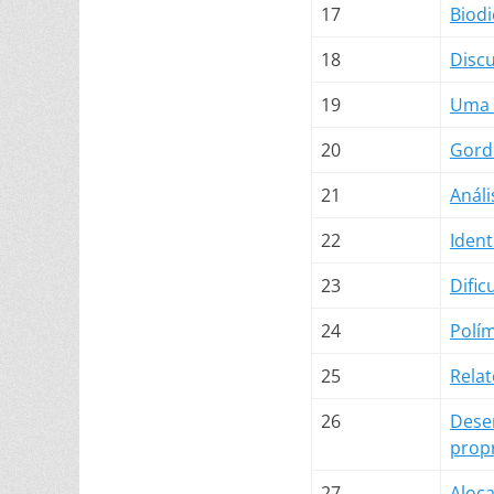
17
Biodi
18
Discu
19
Uma 
20
Gord
21
Análi
22
Ident
23
Dific
24
Polím
25
Relat
26
Dese
propr
27
Aloca