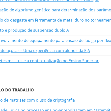
zação de algoritmo genético para determinação dos parâme
do do desgaste em ferramenta de metal duro no torneamen
eto e produção de suspensão duplo A
nvolvimento de equipamento para ensaio de fadiga por fle
-de-açúcar – Uma experiência com alunos da EJA
tes mellitus e a contextualização no Ensino Superior
LO DO TRABALHO
o de matrizes com o uso da criptografia
idade lúdica no processo ensino-aprendizagem em Matemát