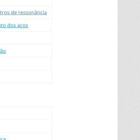
tros de ressonância
to dos aços
xão
ica