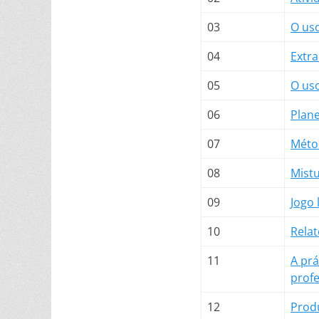
03
O uso
04
Extra
05
O uso
06
Plan
07
Méto
08
Mistu
09
Jogo 
10
Relat
11
A prá
prof
12
Produ