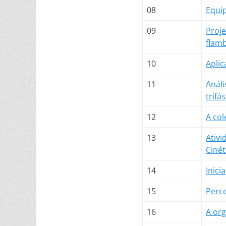
08
Equi
09
Proje
flam
10
Aplic
11
Análi
trifá
12
A col
13
Ativi
Cinét
14
Inici
15
Perc
16
A org