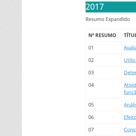
2017
Resumo Expandido
Nº RESUMO
TÍTU
01
Aval
02
Utili
03
Dete
04
Ativ
funç
05
Análi
06
Efeit
07
Cons