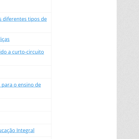
 diferentes tipos de
liças
do a curto-circuito
 para o ensino de
ucação Integral