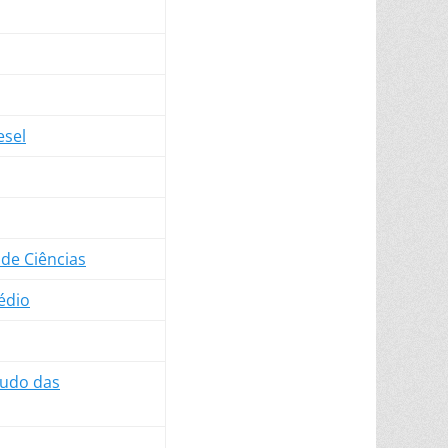
esel
de Ciências
édio
tudo das