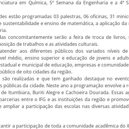
nciatura em Química, 5ª Semana da Engenharia e a 4ª 
des estão programadas 03 palestras, 06 oficinas, 31 mini
e sustentabilidade e ensino de matemática, a aplicação da
ria.
das concomitantemente serão a feira de troca de livros,
osição de trabalhos e as atividades culturais.
atender aos diferentes públicos dos variados níveis d
nível médio, ensino superior e educação de jovens e adul
estadual e municipal de educação, empresas e comunidade
público de oito cidades da região.
 são realizadas e que tem ganhado destaque no evento,
as públicas da cidade. Neste ano a programação envolve a r
 de Itumbiara, Buriti Alegre e Cachoeira Dourada. Essas 
parcerias entre o IFG e as instituições da região e promo
 e ampliar a participação das escolas nas diversas ativi
rantir a participação de toda a comunidade acadêmica do 