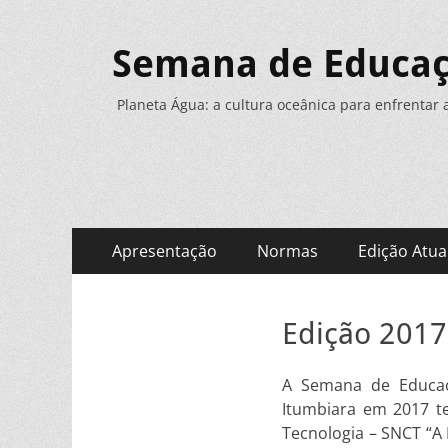
Semana de Educaçã
Planeta Água: a cultura oceânica para enfrentar 
Menu
Pular
Apresentação
Normas
Edição Atua
para
principal
o
conteúdo
Edição 2017
A Semana de Educaçã
Itumbiara em 2017 t
Tecnologia – SNCT “A