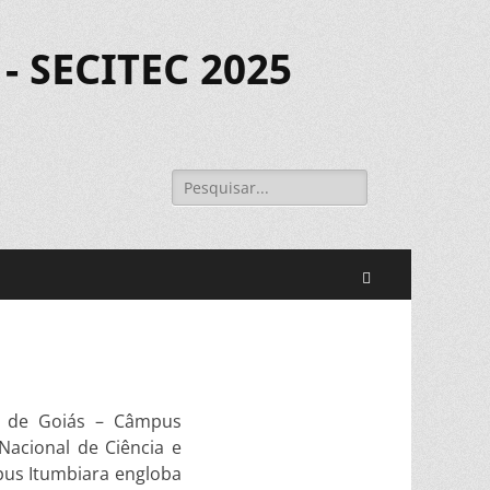
- SECITEC 2025
Pesquisar
por:
Pesquisar
al de Goiás – Câmpus
acional de Ciência e
pus Itumbiara engloba