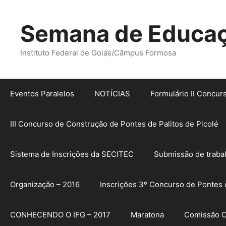
Pular
para
Semana de Educaçã
o
conteúdo
Instituto Federal de Goiás/Câmpus Formosa
Eventos Paralelos
NOTÍCIAS
Formulário II Concur
III Concurso de Construção de Pontes de Palitos de Picolé
Sistema de Inscrições da SECITEC
Submissão de traba
Organização – 2016
Inscrições 3º Concurso de Pontes d
CONHECENDO O IFG – 2017
Maratona
Comissão O