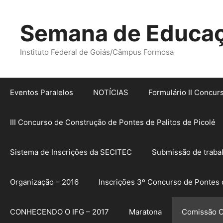
Pular
para
Semana de Educaçã
o
conteúdo
Instituto Federal de Goiás/Câmpus Formosa
Eventos Paralelos
NOTÍCIAS
Formulário II Concur
III Concurso de Construção de Pontes de Palitos de Picolé
Sistema de Inscrições da SECITEC
Submissão de traba
Organização – 2016
Inscrições 3º Concurso de Pontes d
CONHECENDO O IFG – 2017
Maratona
Comissão O