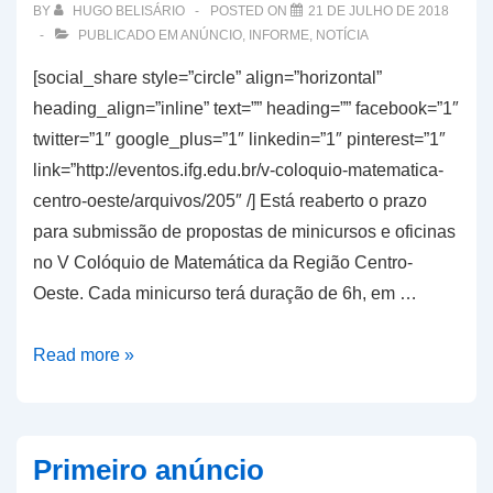
BY
HUGO BELISÁRIO
POSTED ON
21 DE JULHO DE 2018
PUBLICADO EM
ANÚNCIO
,
INFORME
,
NOTÍCIA
[social_share style=”circle” align=”horizontal”
heading_align=”inline” text=”” heading=”” facebook=”1″
twitter=”1″ google_plus=”1″ linkedin=”1″ pinterest=”1″
link=”http://eventos.ifg.edu.br/v-coloquio-matematica-
centro-oeste/arquivos/205″ /] Está reaberto o prazo
para submissão de propostas de minicursos e oficinas
no V Colóquio de Matemática da Região Centro-
Oeste. Cada minicurso terá duração de 6h, em …
Novo
Read more »
prazo
para
submissão
Primeiro anúncio
de