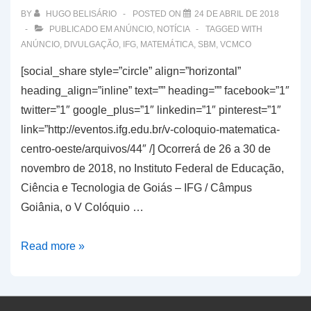
propostas
BY
HUGO BELISÁRIO
POSTED ON
24 DE ABRIL DE 2018
de
PUBLICADO EM
ANÚNCIO
,
NOTÍCIA
TAGGED WITH
ANÚNCIO
,
DIVULGAÇÃO
,
IFG
,
MATEMÁTICA
,
SBM
,
VCMCO
minicursos
e
[social_share style=”circle” align=”horizontal”
oficinas
heading_align=”inline” text=”” heading=”” facebook=”1″
twitter=”1″ google_plus=”1″ linkedin=”1″ pinterest=”1″
link=”http://eventos.ifg.edu.br/v-coloquio-matematica-
centro-oeste/arquivos/44″ /] Ocorrerá de 26 a 30 de
novembro de 2018, no Instituto Federal de Educação,
Ciência e Tecnologia de Goiás – IFG / Câmpus
Goiânia, o V Colóquio …
Primeiro
Read more »
anúncio