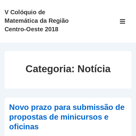
↓
V Colóquio de
Ir
Main
Matemática da Região
para
Navigati
ME
Centro-Oeste 2018
o
Conteúdo
Principal
Categoria:
Notícia
Novo prazo para submissão de
propostas de minicursos e
oficinas