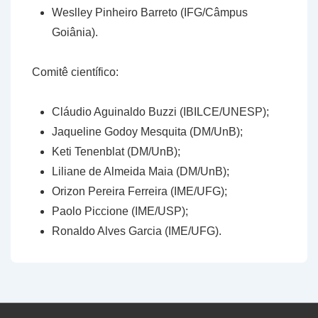
Weslley Pinheiro Barreto (IFG/Câmpus
Goiânia).
Comitê científico:
Cláudio Aguinaldo Buzzi (IBILCE/UNESP);
Jaqueline Godoy Mesquita (DM/UnB);
Keti Tenenblat (DM/UnB);
Liliane de Almeida Maia (DM/UnB);
Orizon Pereira Ferreira (IME/UFG);
Paolo Piccione (IME/USP);
Ronaldo Alves Garcia (IME/UFG).