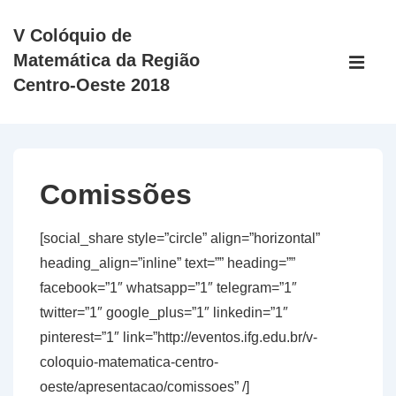
↓
V Colóquio de
Ir
Main
Matemática da Região
para
Navigati
ME
Centro-Oeste 2018
o
Conteúdo
Principal
Comissões
[social_share style=”circle” align=”horizontal”
heading_align=”inline” text=”” heading=””
facebook=”1″ whatsapp=”1″ telegram=”1″
twitter=”1″ google_plus=”1″ linkedin=”1″
pinterest=”1″ link=”http://eventos.ifg.edu.br/v-
coloquio-matematica-centro-
oeste/apresentacao/comissoes” /]