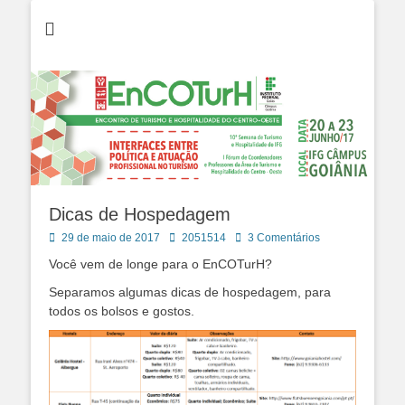
EnCOTurH 2017
EnCOTurh 2017 -
Encontro de
Turismo e
Hospitalidade do
Centro Oeste -
Câmpus Goiânia
Dicas de Hospedagem
Posted
Autor:
29 de maio de 2017
2051514
3 Comentários
on
Você vem de longe para o EnCOTurH?
Separamos algumas dicas de hospedagem, para
todos os bolsos e gostos.