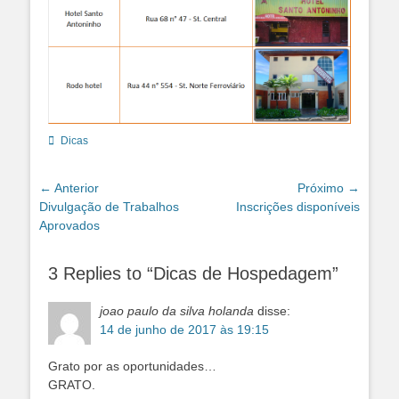
Categorias:
Dicas
Navegação
← Anterior
Próximo →
Post
Próximo
Divulgação de Trabalhos
Inscrições disponíveis
de
anterior:
post:
Aprovados
Post
3 Replies to “Dicas de Hospedagem”
joao paulo da silva holanda
disse:
14 de junho de 2017 às 19:15
Grato por as oportunidades…
GRATO.