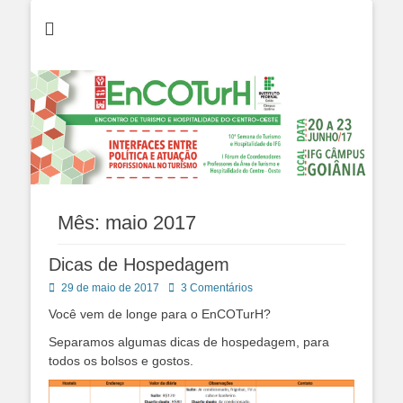
EnCOTurH 2017
EnCOTurh 2017 -
Encontro de
Turismo e
Hospitalidade do
Centro Oeste -
Câmpus Goiânia
Mês:
maio 2017
Dicas de Hospedagem
Posted
29 de maio de 2017
3 Comentários
on
Você vem de longe para o EnCOTurH?
Separamos algumas dicas de hospedagem, para
todos os bolsos e gostos.