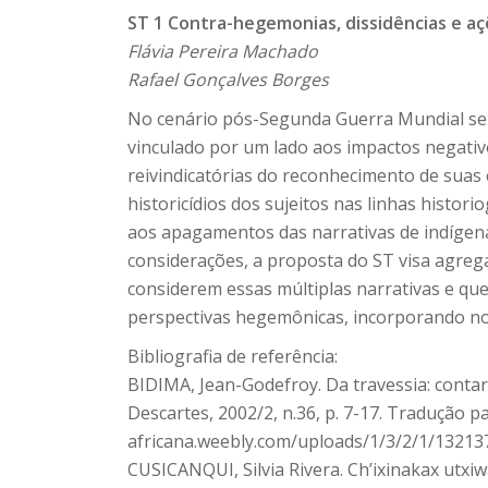
ST 1 Contra-hegemonias, dissidências e açõ
Flávia Pereira Machado
Rafael Gonçalves Borges
No cenário pós-Segunda Guerra Mundial se 
vinculado por um lado aos impactos negativo
reivindicatórias do reconhecimento de suas 
historicídios dos sujeitos nas linhas histo
aos apagamentos das narrativas de indígena
considerações, a proposta do ST visa agreg
considerem essas múltiplas narrativas e qu
perspectivas hegemônicas, incorporando novo
Bibliografia de referência:
BIDIMA, Jean-Godefroy. Da travessia: contar 
Descartes, 2002/2, n.36, p. 7-17. Tradução pa
africana.weebly.com/uploads/1/3/2/1/13213
CUSICANQUI, Silvia Rivera. Ch’ixinakax utxiw