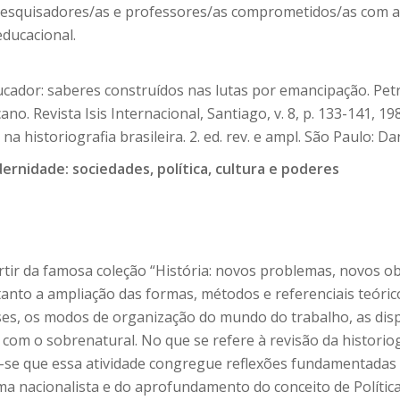
pesquisadores/as e professores/as comprometidos/as com a
educacional.
dor: saberes construídos nas lutas por emancipação. Petró
. Revista Isis Internacional, Santiago, v. 8, p. 133-141, 19
na historiografia brasileira. 2. ed. rev. e ampl. São Paulo: D
rnidade: sociedades, política, cultura e poderes
tir da famosa coleção “História: novos problemas, novos ob
u tanto a ampliação das formas, métodos e referenciais teór
ses, os modos de organização do mundo do trabalho, as dispu
 com o sobrenatural. No que se refere à revisão da historiog
-se que essa atividade congregue reflexões fundamentadas
ma nacionalista e do aprofundamento do conceito de Polític