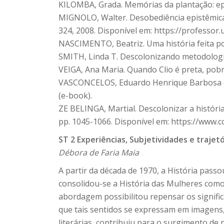
KILOMBA, Grada. Memórias da plantação: epi
MIGNOLO, Walter. Desobediência epistêmica: a
324, 2008. Disponível em: https://professor.
NASCIMENTO, Beatriz. Uma história feita por
SMITH, Linda T. Descolonizando metodologia
VEIGA, Ana Maria. Quando Clio é preta, pobre
VASCONCELOS, Eduardo Henrique Barbosa de (o
(e-book).
ZE BELINGA, Martial. Descolonizar a história:
pp. 1045-1066. Disponível em: https://www.
ST 2 Experiências, Subjetividades e trajet
Débora de Faria Maia
A partir da década de 1970, a História pass
consolidou-se a História das Mulheres como 
abordagem possibilitou repensar os signif
que tais sentidos se expressam em imagens, 
literárias, contribuiu para o surgimento de 