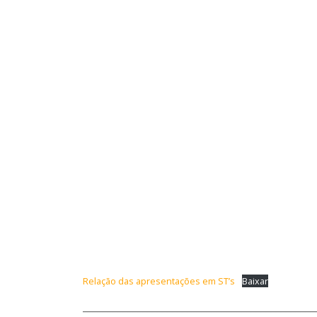
Relação das apresentações em ST’s
Baixar
_______________________________________________