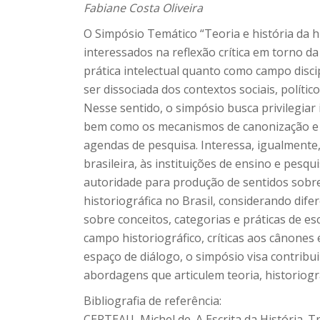
Fabiane Costa Oliveira
O Simpósio Temático “Teoria e história da h
interessados na reflexão crítica em torno d
prática intelectual quanto como campo disci
ser dissociada dos contextos sociais, políti
Nesse sentido, o simpósio busca privilegiar
bem como os mecanismos de canonização e leg
agendas de pesquisa. Interessa, igualmente,
brasileira, às instituições de ensino e pesq
autoridade para produção de sentidos sobre
historiográfica no Brasil, considerando dif
sobre conceitos, categorias e práticas de 
campo historiográfico, críticas aos cânone
espaço de diálogo, o simpósio visa contribu
abordagens que articulem teoria, historiogra
Bibliografia de referência:
CERTEAU, Michel de. A Escrita da História. 