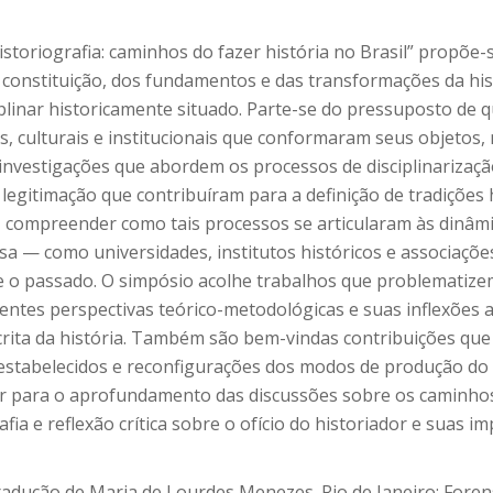
istoriografia: caminhos do fazer história no Brasil” propõe
a constituição, dos fundamentos e das transformações da his
plinar historicamente situado. Parte-se do pressuposto de qu
cos, culturais e institucionais que conformaram seus objetos
 investigações que abordem os processos de disciplinarização
itimação que contribuíram para a definição de tradições hi
 compreender como tais processos se articularam às dinâmic
uisa — como universidades, institutos históricos e associaçõe
 o passado. O simpósio acolhe trabalhos que problematizem
erentes perspectivas teórico-metodológicas e suas inflexõe
escrita da história. Também são bem-vindas contribuições q
s estabelecidos e reconfigurações dos modos de produção d
ir para o aprofundamento das discussões sobre os caminhos 
fia e reflexão crítica sobre o ofício do historiador e suas i
Tradução de Maria de Lourdes Menezes. Rio de Janeiro: Forens