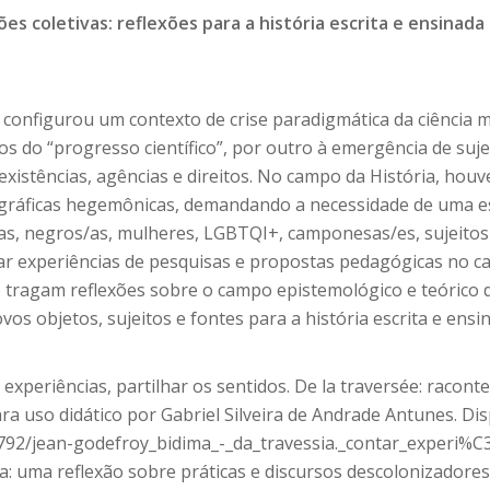
es coletivas: reflexões para a história escrita e ensinada
configurou um contexto de crise paradigmática da ciência 
s do “progresso científico”, por outro à emergência de sujei
existências, agências e direitos. No campo da História, hou
riográficas hegemônicas, demandando a necessidade de uma e
s, negros/as, mulheres, LGBTQI+, camponesas/es, sujeitos p
ar experiências de pesquisas e propostas pedagógicas no ca
e tragam reflexões sobre o campo epistemológico e teórico 
s objetos, sujeitos e fontes para a história escrita e ensi
experiências, partilhar os sentidos. De la traversée: racont
ra uso didático por Gabriel Silveira de Andrade Antunes. Disp
792/jean-godefroy_bidima_-_da_travessia._contar_experi%C3
a: uma reflexão sobre práticas e discursos descolonizadores