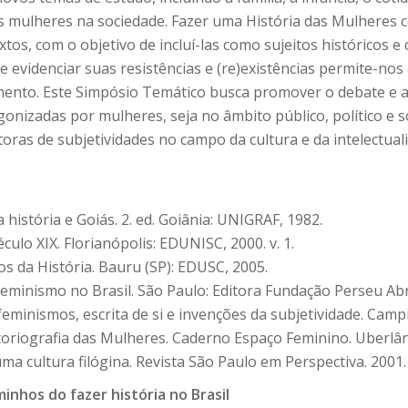
 mulheres na sociedade. Fazer uma História das Mulheres c
, com o objetivo de incluí-las como sujeitos históricos e con
 e evidenciar suas resistências e (re)existências permite-nos
mento. Este Simpósio Temático busca promover o debate e a
onizadas por mulheres, seja no âmbito público, político e s
ras de subjetividades no campo da cultura e da intelectual
 história e Goiás. 2. ed. Goiânia: UNIGRAF, 1982.
ulo XIX. Florianópolis: EDUNISC, 2000. v. 1.
os da História. Bauru (SP): EDUSC, 2005.
feminismo no Brasil. São Paulo: Editora Fundação Perseu Ab
eminismos, escrita de si e invenções da subjetividade. Cam
oriografia das Mulheres. Caderno Espaço Feminino. Uberlând
ma cultura filógina. Revista São Paulo em Perspectiva. 2001.
minhos do fazer história no Brasil