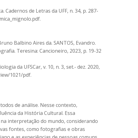
. Cadernos de Letras da UFF, n. 34, p. 287-
emica_mignolo.pdf.
, Bruno Balbino Aires da. SANTOS, Evandro.
rafia. Teresina: Cancioneiro, 2023, p. 19-32
ogia da UFSCar, v. 10, n. 3, set.- dez. 2020,
iew/1021/pdf.
todos de análise. Nesse contexto,
ência da História Cultural. Essa
s na interpretação do mundo, considerando
ovas fontes, como fotografias e obras
tidiano e as experiências de pessoas comuns,