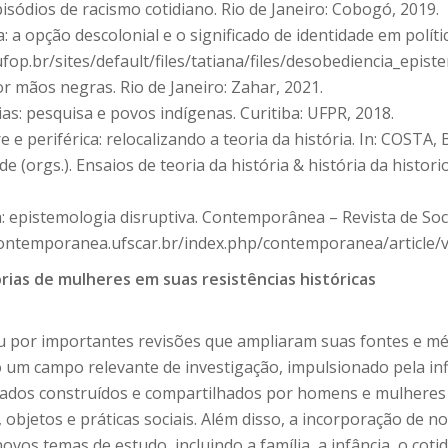
sódios de racismo cotidiano. Rio de Janeiro: Cobogó, 2019.
 opção descolonial e o significado de identidade em política
ufop.br/sites/default/files/tatiana/files/desobediencia_epist
 mãos negras. Rio de Janeiro: Zahar, 2021.
s: pesquisa e povos indígenas. Curitiba: UFPR, 2018.
 e periférica: relocalizando a teoria da história. In: COSTA
rgs.). Ensaios de teoria da história & história da historiog
 epistemologia disruptiva. Contemporânea – Revista de Sociol
contemporanea.ufscar.br/index.php/contemporanea/article/v
órias de mulheres em suas resistências históricas
ou por importantes revisões que ampliaram suas fontes e mé
um campo relevante de investigação, impulsionado pela influ
icados construídos e compartilhados por homens e mulhere
objetos e práticas sociais. Além disso, a incorporação de n
novos temas de estudo, incluindo a família, a infância, o co