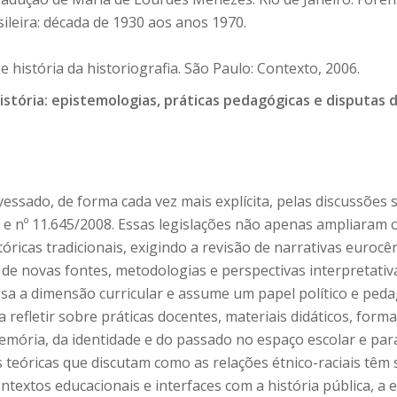
sileira: década de 1930 aos anos 1970.
 e história da historiografia. São Paulo: Contexto, 2006.
História: epistemologias, práticas pedagógicas e disputas 
vessado, de forma cada vez mais explícita, pelas discussões 
 e nº 11.645/2008. Essas legislações não apenas ampliaram
cas tradicionais, exigindo a revisão de narrativas eurocênt
 de novas fontes, metodologias e perspectivas interpretativ
passa a dimensão curricular e assume um papel político e p
a refletir sobre práticas docentes, materiais didáticos, form
ória, da identidade e do passado no espaço escolar e para
s teóricas que discutam como as relações étnico-raciais têm
ntextos educacionais e interfaces com a história pública, a e