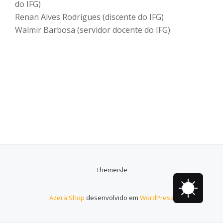
do IFG)
Renan Alves Rodrigues (discente do IFG)
Walmir Barbosa (servidor docente do IFG)
Themeisle
Menu
secundário
Azera Shop
desenvolvido em
WordPress