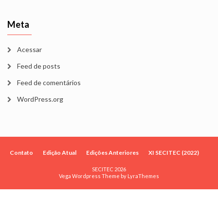
Meta
Acessar
Feed de posts
Feed de comentários
WordPress.org
Contato
Edição Atual
Edições Anteriores
XI SECITEC (2022)
SECITEC 2026
Vega Wordpress Theme by
LyraThemes