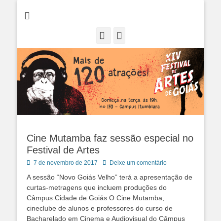
Instituto Federal de Goiás- IFG
XIV Festival de
Artes de Goiás -
Facebook
Instagram
Câmpus Itumbiara
Cine Mutamba faz sessão especial no
Festival de Artes
Posted
7 de novembro de 2017
Deixe um comentário
on
A sessão “Novo Goiás Velho” terá a apresentação de
curtas-metragens que incluem produções do
Câmpus Cidade de Goiás O Cine Mutamba,
cineclube de alunos e professores do curso de
Bacharelado em Cinema e Audiovisual do Câmpus