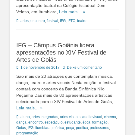
apresentação teatral na Colégio Estadual Dom
Veloso, em Itumbiara,
Leia mais… »
Tags:
artes
,
encontro
,
festival
,
IFG
,
IFTO
,
teatro
IFG – Câmpus Goiânia lidera
apresentações no XIV Festival de
Artes de Goiás
Posted
1 de novembro de 2017
Deixe um comentário
on
São mais de 20 atrações que contemplam música,
dança, teatro e artes visuais Nesta edição, o festival
contará com concerto da Banda Sinfônica Nilo
Peçanha Das mais de 80 apresentações artísticas
selecionada para o XIV Festival de Artes de Goiás,
Leia mais… »
Tags:
aluno
,
artes integradas
,
artes visuais
,
audiiovisual
,
cinema
,
dança
,
encontro
,
espetáculo
,
estudante
,
ética
,
formação
,
Goiás
,
IFG
,
Itumbiara
,
música
,
peça
,
poética
,
professores
,
programação