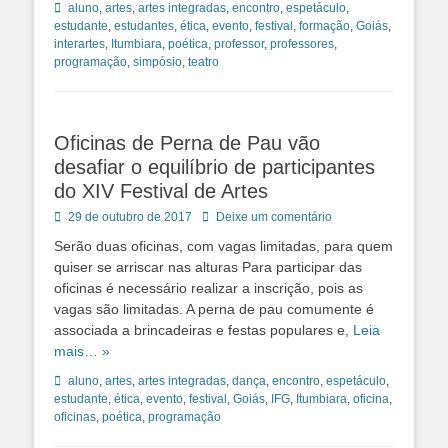
Tags:
aluno
,
artes
,
artes integradas
,
encontro
,
espetáculo
,
estudante
,
estudantes
,
ética
,
evento
,
festival
,
formação
,
Goiás
,
interartes
,
Itumbiara
,
poética
,
professor
,
professores
,
programação
,
simpósio
,
teatro
Oficinas de Perna de Pau vão
desafiar o equilíbrio de participantes
do XIV Festival de Artes
Posted
29 de outubro de 2017
Deixe um comentário
on
Serão duas oficinas, com vagas limitadas, para quem
quiser se arriscar nas alturas Para participar das
oficinas é necessário realizar a inscrição, pois as
vagas são limitadas. A perna de pau comumente é
associada a brincadeiras e festas populares e,
Leia
mais… »
Tags:
aluno
,
artes
,
artes integradas
,
dança
,
encontro
,
espetáculo
,
estudante
,
ética
,
evento
,
festival
,
Goiás
,
IFG
,
Itumbiara
,
oficina
,
oficinas
,
poética
,
programação