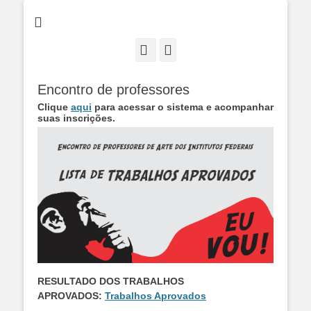
Instituto Federal de Goiás- IFG
XIV Festival de
Artes de Goiás -
Facebook
Instagram
Câmpus Itumbiara
Encontro de professores
Clique
aqui
para acessar o sistema e acompanhar
suas inscrições.
RESULTADO DOS TRABALHOS
APROVADOS:
Trabalhos Aprovados