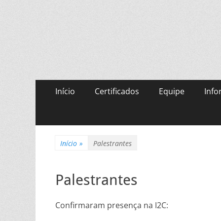
Semana de Inovaç
Semana da Informática no Campus Uruaçu do IF
Menu
Pular
Início
Certificados
Equipe
Inf
para
principal
o
conteúdo
Início
»
Palestrantes
Palestrantes
Confirmaram presença na I2C: