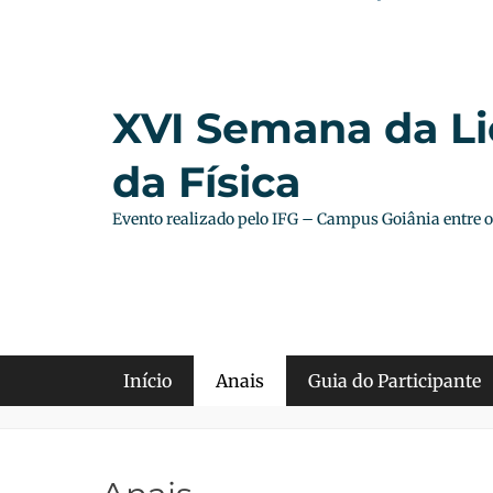
XVI Semana da Li
da Física
Evento realizado pelo IFG – Campus Goiânia entre os
Menu principal
Início
Anais
Guia do Participante
Menu Secundário