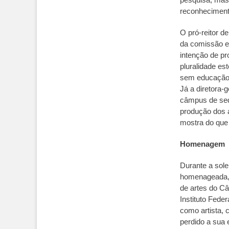
reconhecimento
O pró-reitor d
da comissão ex
intenção de p
pluralidade est
sem educação e
Já a diretora-
câmpus de sedi
produção dos a
mostra do que 
Homenagem
Durante a sole
homenageada, p
de artes do C
Instituto Feder
como artista, 
perdido a sua 