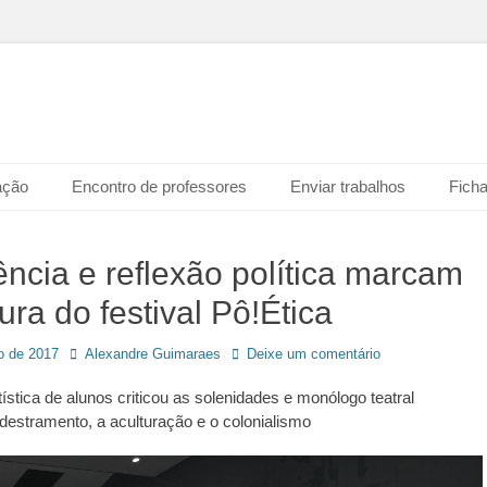
rtes de Goiás - Câmpus 
ação
Encontro de professores
Enviar trabalhos
Ficha
ência e reflexão política marcam
ura do festival Pô!Ética
Autor:
o de 2017
Alexandre Guimaraes
Deixe um comentário
tística de alunos criticou as solenidades e monólogo teatral
destramento, a aculturação e o colonialismo