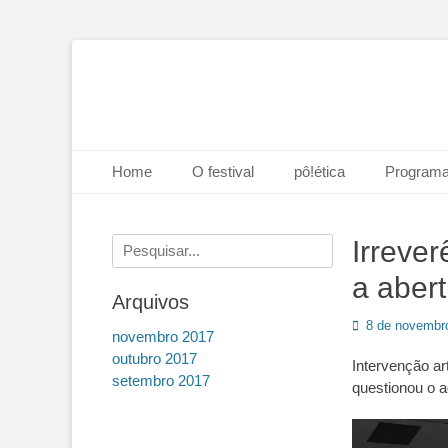
Instituto Federal de Goiás- IFG
XIV Festival de A
Menu principal
Pular
Home
O festival
pô!ética
Program
para
o
conteúdo
Pesquisar
Irrever
por:
a abert
Arquivos
Posted
8 de novembr
novembro 2017
on
outubro 2017
Intervenção ar
setembro 2017
questionou o a