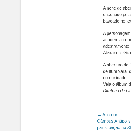
A noite de ab
encenado pela 
baseado no tex
A personagem
academia como
adestramento, 
Alexandre Guim
A abertura do 
de Itumbiara, 
comunidade.
Veja o álbum 
Diretoria de C
Navegaç
← Anterior
Post
Câmpus Anápolis 
de
anterior:
participação no X