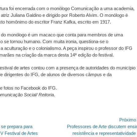
ertura foi encerrada com o monólogo Comunicação a uma academia,
atriz Juliana Galdino e dirigido por Roberto Alvim. O monólogo é
to homônimo do escritor Franz Kafka, escrito em 1917.
 do monólogo é um macaco que conta para membros de uma
 se tornou humano. Com muita ironia, questiona-se o
a aculturação e o colonialismo. A peça inspirou o professor do IFG
arães na criação da marca desta 14ª edição do festival.
festival de artes contou com a presença de autoridades do município
de dirigentes do IFG, de alunos de diversos câmpus e da
de fotos no Facebook do IFG.
omunicação Social/ Reitoria.
ão
Próximo
Próximo
se prepara para
Professores de Arte discutem ensi
post:
IV Festival de Artes
resistência e representatividade