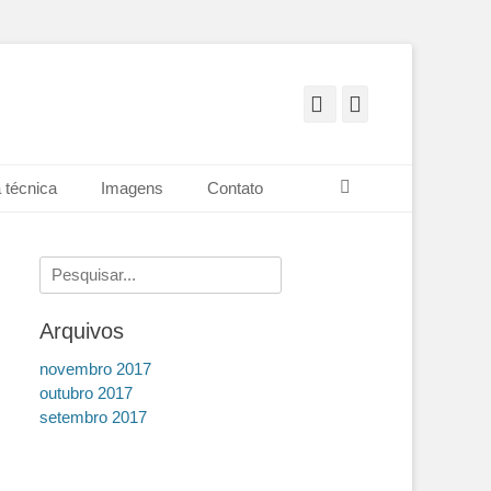
Itumbiara
Facebook
Instagram
Pesquisar
 técnica
Imagens
Contato
Pesquisar
por:
Arquivos
novembro 2017
outubro 2017
setembro 2017