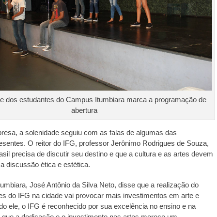
e dos estudantes do Campus Itumbiara marca a programação de
abertura
presa, a solenidade seguiu com as falas de algumas das
esentes. O reitor do IFG, professor Jerônimo Rodrigues de Souza,
asil precisa de discutir seu destino e que a cultura e as artes devem
 a discussão ética e estética.
Itumbiara, José Antônio da Silva Neto, disse que a realização do
tes do IFG na cidade vai provocar mais investimentos em arte e
do ele, o IFG é reconhecido por sua excelência no ensino e na
 que a dedicação e o investimento nas artes merece um