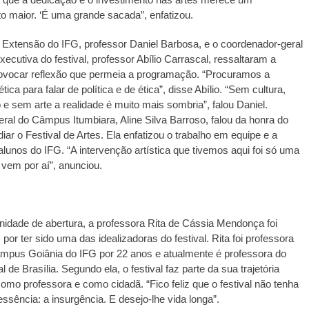
 maior. ‘É uma grande sacada”, enfatizou.
e Extensão do IFG, professor Daniel Barbosa, e o coordenador-geral
ecutiva do festival, professor Abílio Carrascal, ressaltaram a
rovocar reflexão que permeia a programação. “Procuramos a
ética para falar de política e de ética”, disse Abílio. “Sem cultura,
 sem arte a realidade é muito mais sombria”, falou Daniel.
geral do Câmpus Itumbiara, Aline Silva Barroso, falou da honra do
ar o Festival de Artes. Ela enfatizou o trabalho em equipe e a
lunos do IFG. “A intervenção artística que tivemos aqui foi só uma
vem por aí”, anunciou.
nidade de abertura, a professora Rita de Cássia Mendonça foi
or ter sido uma das idealizadoras do festival. Rita foi professora
âmpus Goiânia do IFG por 22 anos e atualmente é professora do
al de Brasília. Segundo ela, o festival faz parte da sua trajetória
como professora e como cidadã. “Fico feliz que o festival não tenha
essência: a insurgência. E desejo-lhe vida longa”.