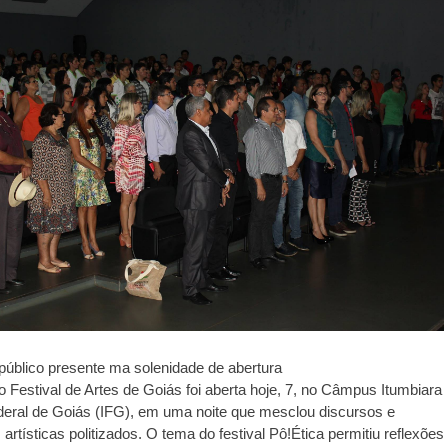
público presente ma solenidade de abertura
o Festival de Artes de Goiás foi aberta hoje, 7, no Câmpus Itumbiara
ederal de Goiás (IFG), em uma noite que mesclou discursos e
artísticas politizados. O tema do festival Pô!Ética permitiu reflexões