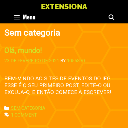
SKIP
EXTENSIONA
TO
Menu
SEA
CONTENT
Sem categoria
Olá, mundo!
23 DE FEVEREIRO DE 2021
BY
1055370
BEM-VINDO AO SITES DE EVENTOS DO IFG.
ESSE É O SEU PRIMEIRO POST. EDITE-O OU
EXCLUA-O, E ENTÃO COMECE A ESCREVER!
CATEGORIES
SEM CATEGORIA
1 COMMENT