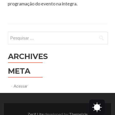
programação do evento na íntegra.
Pesquisar
por:
ARCHIVES
META
Acessar
Zerif Lite
developed by
ThemeIsle