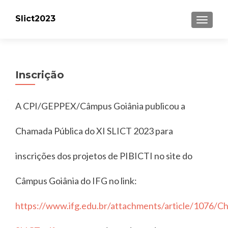
Slict2023
TOGGLE
Inscrição
A CPI/GEPPEX/Câmpus Goiânia publicou a
Chamada Pública do XI SLICT 2023 para
inscrições dos projetos de PIBICTI no site do
Câmpus Goiânia do IFG no link:
https://www.ifg.edu.br/attachments/article/1076/C