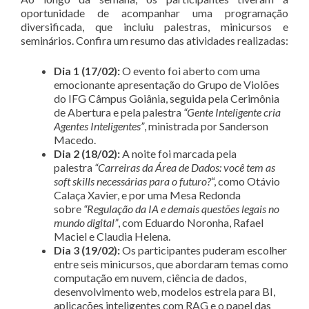
oportunidade de acompanhar uma programação
diversificada, que incluiu palestras, minicursos e
seminários. Confira um resumo das atividades realizadas:
Dia 1 (17/02):
O evento foi aberto com uma
emocionante apresentação do Grupo de Violões
do IFG Câmpus Goiânia, seguida pela Cerimônia
de Abertura e pela palestra
“Gente Inteligente cria
Agentes Inteligentes”
, ministrada por Sanderson
Macedo.
Dia 2 (18/02):
A noite foi marcada pela
palestra
“Carreiras da Área de Dados: você tem as
soft skills necessárias para o futuro?
“, como Otávio
Calaça Xavier, e por uma Mesa Redonda
sobre
“Regulação da IA e demais questões legais no
mundo digital”
, com Eduardo Noronha, Rafael
Maciel e Claudia Helena.
Dia 3 (19/02):
Os participantes puderam escolher
entre seis minicursos, que abordaram temas como
computação em nuvem, ciência de dados,
desenvolvimento web, modelos estrela para BI,
aplicações inteligentes com RAG e o papel das