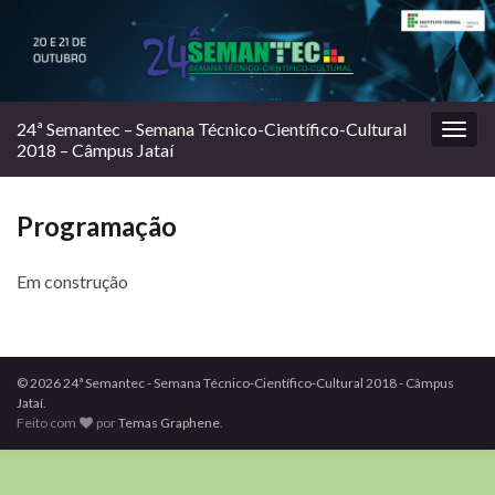
24ª Semantec – Semana Técnico-Científico-Cultural
Alter
2018 – Câmpus Jataí
nave
Programação
Em construção
© 2026 24ª Semantec - Semana Técnico-Científico-Cultural 2018 - Câmpus
Jataí.
Feito com
por
Temas Graphene
.