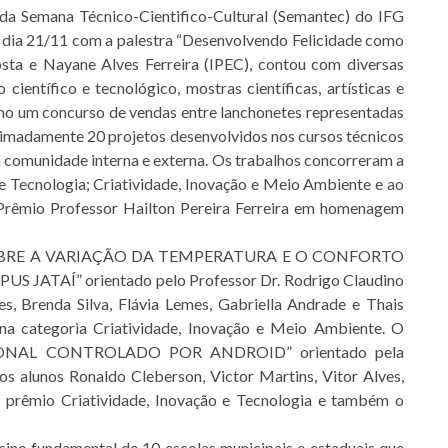
o da Semana Técnico-Cientifico-Cultural (Semantec) do IFG
do dia 21/11 com a palestra “Desenvolvendo Felicidade como
osta e Nayane Alves Ferreira (IPEC), contou com diversas
ientífico e tecnológico, mostras científicas, artísticas e
mesmo um concurso de vendas entre lanchonetes representadas
oximadamente 20 projetos desenvolvidos nos cursos técnicos
à comunidade interna e externa. Os trabalhos concorreram a
 e Tecnologia; Criatividade, Inovação e Meio Ambiente e ao
Prêmio Professor Hailton Pereira Ferreira em homenagem
L SOBRE A VARIAÇÃO DA TEMPERATURA E O CONFORTO
ATAÍ” orientado pelo Professor Dr. Rodrigo Claudino
s, Brenda Silva, Flávia Lemes, Gabriella Andrade e Thais
na categoria Criatividade, Inovação e Meio Ambiente. O
CIONAL CONTROLADO POR ANDROID” orientado pela
alunos Ronaldo Cleberson, Victor Martins, Vitor Alves,
o prêmio Criatividade, Inovação e Tecnologia e também o
ino fundamental de 10 escolas municipais e estaduais que