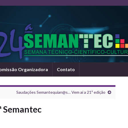
omissão Organizadora
Contato
Saudações Semantequian@s… Vem aí a 21ª edição
ª Semantec