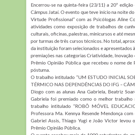
Encerrou-se na quinta-feira (23/11) a 20ª ediçã
Câmpus Jataí. O evento que teve início na noite 
Virtude Profissional” com as Psicólogas Aline C
atividades como exposição de trabalhos de cunho c
culturais, oficinas, palestras, minicursos e até 
por turmas de três cursos técnicos. No total, apr
da instituição foram selecionados e apresentados 
premiações nas categorias Criatividade, Inovação
Prêmio Opinião Pública que recebeu o nome de 
póstuma.
O trabalho intitulado “UM ESTUDO INICIA
TÉRMICO NAS DEPENDÊNCIAS DO IFG – CÂMPUS J
Diogo com as alunas Ana Gabriela, Beatriz Soare
Gabriela foi premiado como o melhor trabalho 
trabalho intitulado “ROBÔ MÓVEL EDUCA
Professora Ma. Kennya Resende Mendonça com os 
Gabriel Assis, Thiago Yugi e João Victor levou 
Prêmio Opinião Pública.
O evento recebeu mais de 1000 estudantes do ens