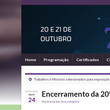
Home
Programação
Certificados
C
Trabalhos e Mostras selecionados para exposição
Encerramento da 20
NOV
24
Por
Roney
em
Sem categoria