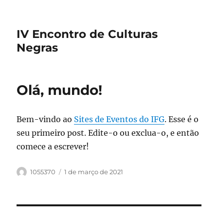
IV Encontro de Culturas
Negras
Olá, mundo!
Bem-vindo ao
Sites de Eventos do IFG
. Esse é o
seu primeiro post. Edite-o ou exclua-o, e então
comece a escrever!
Autor
Publicado
1055370
1 de março de 2021
em