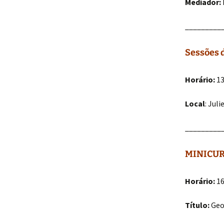
Mediador:
_________
Sessões 
Horário:
13
Local
: Jul
_________
MINICUR
Horário:
16
Título:
Geor