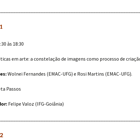
________________________________________________________
1
:30 às 18:30
icas em arte: a constelação de imagens como processo de criaçã
es:
Wolnei Fernandes (EMAC-UFG) e Rosi Martins (EMAC-UFG).
eta Passos
or:
Felipe Valoz (IFG-Goiânia)
________________________________________________________
 2