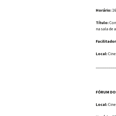
Horário:
16
Título:
Conf
na sala de a
Facilitador
Local:
Cine
_________
FÓRUM DOS
Local:
Cine