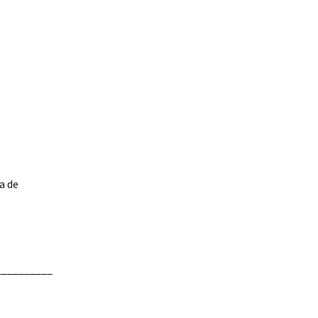
a de
__________