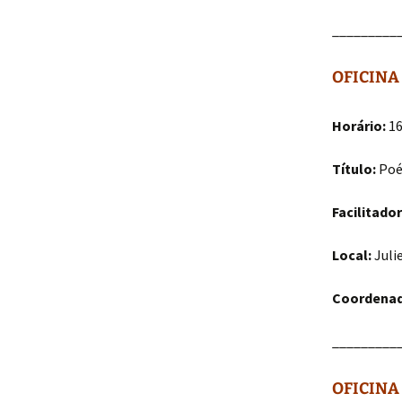
_________
OFICINA 
Horário:
16
Título:
Poét
Facilitador
Local:
Juli
Coordenad
_________
OFICINA