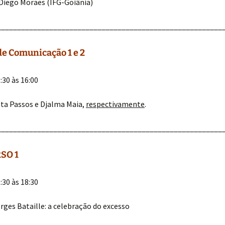
Diego Moraes (IFG-Goiânia)
________________________________________________________
de Comunicação 1 e 2
:30 às 16:00
ieta Passos e Djalma Maia,
respectivamente
.
________________________________________________________
SO 1
:30 às 18:30
ges Bataille: a celebração do excesso