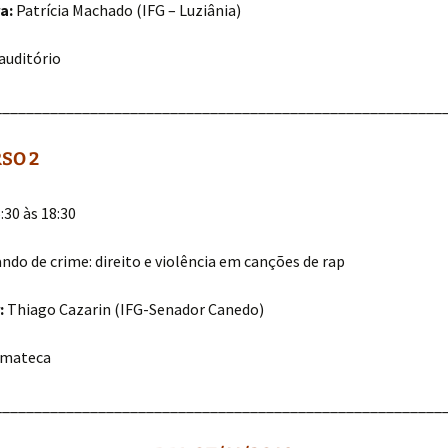
a:
Patrícia Machado (IFG – Luziânia)
auditório
________________________________________________________
SO 2
:30 às 18:30
ndo de crime: direito e violência em canções de rap
:
Thiago Cazarin (IFG-Senador Canedo)
mateca
________________________________________________________