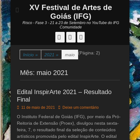
XV Festival de Artes de
Goiás (IFG)
Risco - Fase 3 - 21 a 23 de Setembro no YouTube do IFG
Comunidade
Facebook
YouTube
Instagram
(Página: 2)
Início
»
2021
»
maio
Mês:
maio 2021
Edital InspirArte 2021 – Resultado
Final
Posted
11 de maio de 2021
Deixe um comentário
on
O Instituto Federal de Goiás (IFG), por meio da Pró-
Reitoria de Extensão (Proex), divulgou nesta sexta-
feira, 7, o resultado final da seleção de conteúdos
artísticos promovida pelo edital InspirArte. O edital