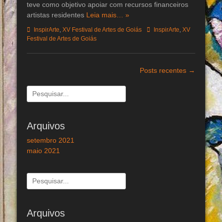
teve como objetivo apoiar com recursos financeiros
artistas residentes
Leia mais… »
Categorias:
Tags:
InspirArte
,
XV Festival de Artes de Goiás
InspirArte
,
XV
Festival de Artes de Goiás
Navegação
Posts recentes
→
de
posts
Pesquisar
por:
Arquivos
setembro 2021
maio 2021
Pesquisar
por:
Arquivos