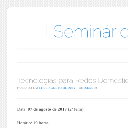
I Seminári
Menu principal
Pular para o conteúdo
Tecnologias para Redes Domésti
POSTADO EM
14 DE AGOSTO DE 2017
POR
2333036
Data:
07 de agosto de 2017
(2ª feira)
Horário: 19 horas