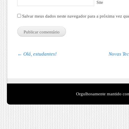
Site
Salvar meus dados neste navegador para a próxima vez qu
Navegação de posts
←
Olá, estudantes!
Novas Tec
Orgulhosamente mantido co