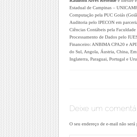
Raulison Alves Resende
é mestre e
Estadual de Campinas – UNICAMP (
Computação pela PUC Goiás (Goiân
Auditoria pelo IPECON em parceri
Ciências Contábeis pela Faculdade
Processamento de Dados pelo IUES
Financeiro: ANBIMA CPA20 e APIM
do Sul, Angola, Áustria, China, E
Inglaterra, Paraguai, Portugal e Ur
Deixe um comentár
O seu endereço de e-mail não será 