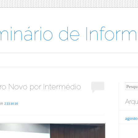
minário de Inform
ro Novo por Intermédio
Pesqui
Arqu
OR
2333036
agosto