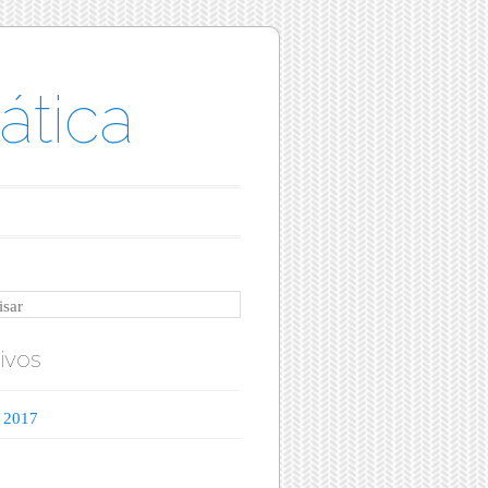
ática
sar
ivos
 2017