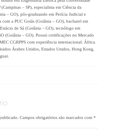
 doutor em Engenharia Elétrica pela Universidade
Campinas – SP), especialista em Ciência da
ia – GO), pós-graduando em Perícia Judicial e
a com a PUC Goiás (Goiânia – GO), bacharel em
 Estácio de Sá (Goiânia – GO), tecnólogo em
O (Goiânia – GO). Possui certificações no Mercado
EC CGRPPS com experiência internacional: África
mirados Árabes Unidos, Estados Unidos, Hong Kong,
uguai.
io
publicado.
Campos obrigatórios são marcados com
*