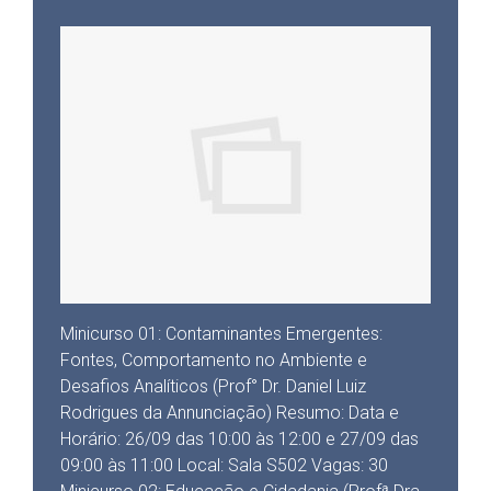
Minicurso 01: Contaminantes Emergentes:
Fontes, Comportamento no Ambiente e
Desafios Analíticos (Prof° Dr. Daniel Luiz
Rodrigues da Annunciação) Resumo: Data e
Horário: 26/09 das 10:00 às 12:00 e 27/09 das
09:00 às 11:00 Local: Sala S502 Vagas: 30