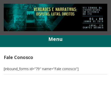
Pular
para
o
conteúdo
Menu
Fale Conosco
[inbound_forms id=”79″ name=”Fale conosco”]